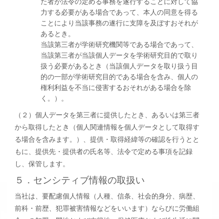
た者が法令の定める事務を遂行することに対して協
力する必要がある場合であって、本人の同意を得る
ことにより当該事務の遂行に支障を及ぼすおそれが
あるとき。
当該第三者が学術研究機関等である場合であって、
当該第三者が当該個人データを学術研究目的で取り
扱う必要があるとき（当該個人データを取り扱う目
的の一部が学術研究目的である場合を含み、個人の
権利利益を不当に侵害するおそれがある場合を除
く。）。
（２）個人データを第三者に提供したとき、あるいは第三者
から取得したとき（個人関連情報を個人データとして取得す
る場合を含みます。）、提供・取得経緯等の確認を行うとと
もに、提供先・提供者の氏名等、法令で定める事項を記録
し、保管します。
５．センシティブ情報の取扱い
当社は、要配慮個人情報（人種、信条、社会的身分、病歴、
前科・前歴、犯罪被害情報などをいいます）ならびに労働組